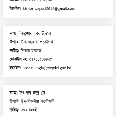
মোবাইল নং
:
01700709780
ইমেইল
:
kishor.wzpdcl2012@gmail.com
নাম
:
কিশোর ঢাকইদার
উপাধি
:
উপ-সহকারী প্রকৌশলী
দায়িত্ব
:
ফিডার ইনচার্জ
মোবাইল নং
:
01700709947
ইমেইল
:
sae2.mongla@wzpdcl.gov.bd
নাম
:
উৎপল চন্দ্র দে
উপাধি
:
উপ-বিভাগীয় প্রকৌশলী
দায়িত্ব
:
দপ্তর নির্বাহী