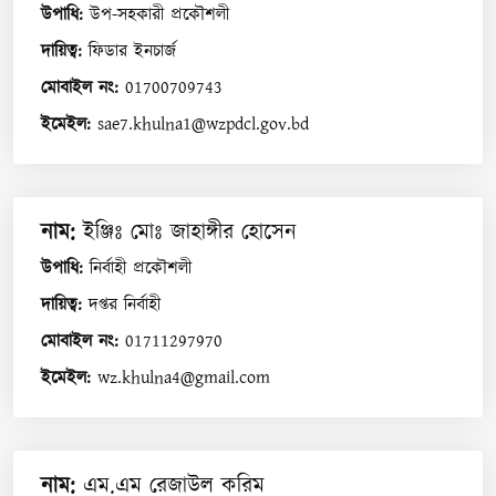
উপাধি
:
উপ-সহকারী প্রকৌশলী
দায়িত্ব
:
ফিডার ইনচার্জ
মোবাইল নং
:
01700709743
ইমেইল
:
sae7.khulna1@wzpdcl.gov.bd
নাম
:
ইঞ্জিঃ মোঃ জাহাঙ্গীর হোসেন
উপাধি
:
নির্বাহী প্রকৌশলী
দায়িত্ব
:
দপ্তর নির্বাহী
মোবাইল নং
:
01711297970
ইমেইল
:
wz.khulna4@gmail.com
নাম
:
এম.এম রেজাউল করিম