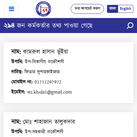
তথ্য আপডেট করুন
বাংলা
English
২৯৪
জন কর্মকর্তার তথ্য পাওয়া গেছে
নাম
:
কামরুল হাসান ভূঁইয়া
উপাধি
:
উপ-বিভাগীয় প্রকৌশলী
দায়িত্ব
:
ফিডার সুপারভাইজার
মোবাইল নং
:
01711297972
ইমেইল
:
wz.khula1@gmail.com
নাম
:
মোঃ শাহাজান তালুকদার
উপাধি
:
উপ-সহকারী প্রকৌশলী