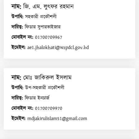
নাম
:
জি. এম. লুৎফর রহমান
উপাধি
:
সহকারী প্রকৌশলী
দায়িত্ব
:
ফিডার সুপারভাইজার
মোবাইল নং
:
01700709967
ইমেইল
:
ae1.jhalokhati@wzpdcl.gov.bd
নাম
:
মোঃ জাকিরুল ইসলাম
উপাধি
:
উপ-সহকারী প্রকৌশলী
দায়িত্ব
:
ফিডার ইনচার্জ
মোবাইল নং
:
01700709970
ইমেইল
:
mdjakirulislam51@gmail.com