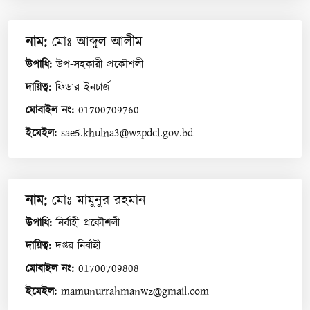
নাম
:
মোঃ আব্দুল আলীম
উপাধি
:
উপ-সহকারী প্রকৌশলী
দায়িত্ব
:
ফিডার ইনচার্জ
মোবাইল নং
:
01700709760
ইমেইল
:
sae5.khulna3@wzpdcl.gov.bd
নাম
:
মোঃ মামুনুর রহমান
উপাধি
:
নির্বাহী প্রকৌশলী
দায়িত্ব
:
দপ্তর নির্বাহী
মোবাইল নং
:
01700709808
ইমেইল
:
mamunurrahmanwz@gmail.com