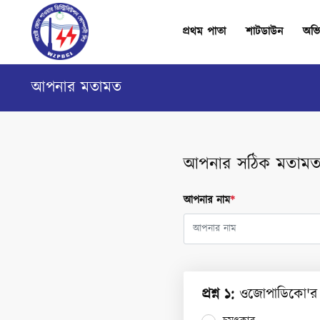
প্রথম পাতা
শাটডাউন
অভি
আপনার মতামত
আপনার সঠিক মতামত
আপনার নাম
*
প্রশ্ন
১
:
ওজোপাডিকো'র প্