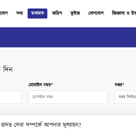
যোগ
তথ্য
মতামত
জরিপ
কুইজ
যোগযোগ
জিজ্ঞাসা ও উত
 দিন
মোবাইল নম্বর
*
দপ্তর
*
রদত্ত সেবা সম্পর্কে আপনার মূল্যায়ন?