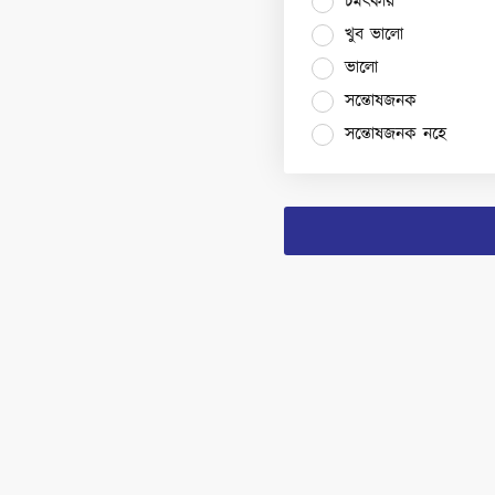
চমৎকার
খুব ভালো
ভালো
সন্তোষজনক
সন্তোষজনক নহে