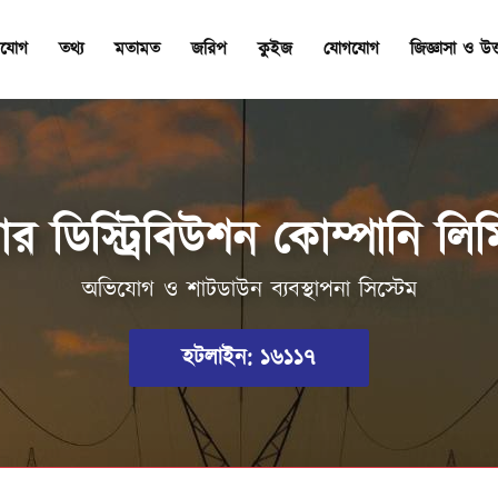
যোগ
তথ্য
মতামত
জরিপ
কুইজ
যোগযোগ
জিজ্ঞাসা ও উত
র ডিস্ট্রিবিউশন কোম্পানি 
অভিযোগ ও শাটডাউন ব্যবস্থাপনা সিস্টেম
হটলাইন: ১৬১১৭