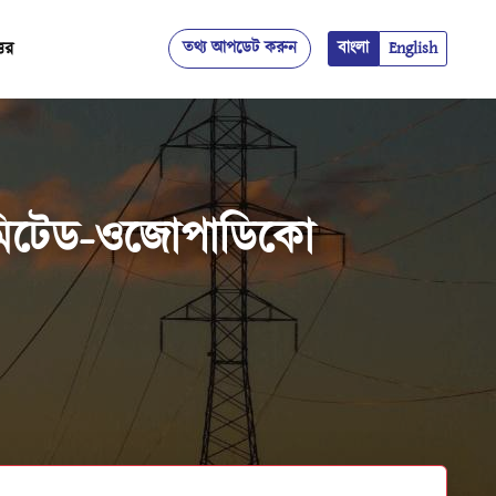
্তর
তথ্য আপডেট করুন
বাংলা
English
লিমিটেড-ওজোপাডিকো