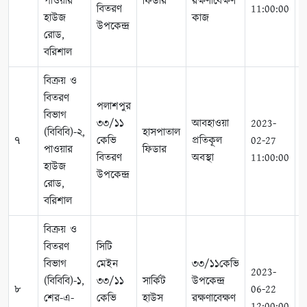
পাওয়ার
ফিডার
রক্ষণাবেক্ষণ
বিতরণ
11:00:00
1
হাউজ
কাজ
উপকেন্দ্র
রোড,
বরিশাল
বিক্রয় ও
বিতরণ
পলাশপুর
বিভাগ
৩৩/১১
আবহাওয়া
2023-
2
(বিবিবি)-২,
হাসপাতাল
৭
কেভি
প্রতিকূল
02-27
0
পাওয়ার
ফিডার
বিতরণ
অবস্থা
11:00:00
1
হাউজ
উপকেন্দ্র
রোড,
বরিশাল
বিক্রয় ও
বিতরণ
সিটি
বিভাগ
মেইন
৩৩/১১কেভি
2023-
2
(বিবিবি)-১,
৩৩/১১
সার্কিট
উপকেন্দ্র
৮
06-22
0
শের-এ-
কেভি
হাউস
রক্ষণাবেক্ষণ
12:00:00
1