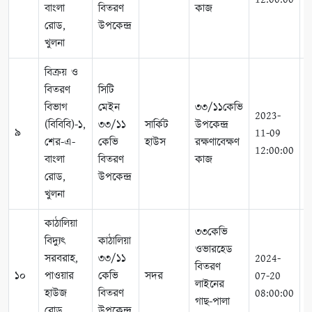
বাংলা
বিতরণ
কাজ
রোড,
উপকেন্দ্র
খুলনা
বিক্রয় ও
বিতরণ
সিটি
বিভাগ
মেইন
৩৩/১১কেভি
2023-
2
(বিবিবি)-১,
৩৩/১১
সার্কিট
উপকেন্দ্র
৯
11-09
1
শের-এ-
কেভি
হাউস
রক্ষণাবেক্ষণ
12:00:00
1
বাংলা
বিতরণ
কাজ
রোড,
উপকেন্দ্র
খুলনা
কাঠালিয়া
৩৩কেভি
বিদ্যুৎ
কাঠালিয়া
ওভারহেড
সরবরাহ,
৩৩/১১
2024-
2
বিতরণ
১০
পাওয়ার
কেভি
সদর
07-20
0
লাইনের
হাউজ
বিতরণ
08:00:00
1
গাছ-পালা
রোড,
উপকেন্দ্র