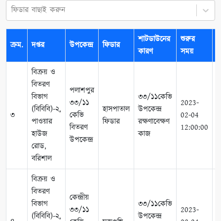
ফিডার বাছাই করুন
শাটডাউনের
শুরুর
ক্রম.
দপ্তর
উপকেন্দ্র
ফিডার
শ
কারণ
সময়
বিক্রয় ও
বিতরণ
পলাশপুর
বিভাগ
৩৩/১১কেভি
৩৩/১১
2023-
2
(বিবিবি)-২,
হাসপাতাল
উপকেন্দ্র
৩
কেভি
02-04
0
পাওয়ার
ফিডার
রক্ষণাবেক্ষণ
বিতরণ
12:00:00
1
হাউজ
কাজ
উপকেন্দ্র
রোড,
বরিশাল
বিক্রয় ও
বিতরণ
কেন্দ্রীয়
বিভাগ
৩৩/১১কেভি
৩৩/১১
2023-
2
(বিবিবি)-২,
উপকেন্দ্র