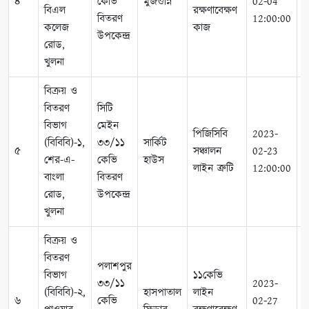
৪
কেভি
মুজগুন্নি
02-04
0
বিএল
রক্ষণাবেক্ষণ
বিতরণ
12:00:00
1
কলেজ
কাজ
উপকেন্দ্র
রোড,
খুলনা
বিক্রয় ও
বিতরণ
সিটি
বিভাগ
মেইন
পিজিসিবি
2023-
2
(বিবিবি)-১,
৩৩/১১
সার্কিট
৫
সঞ্চালন
02-23
0
শের-এ-
কেভি
হাউস
লাইন ত্রুটি
12:00:00
1
বাংলা
বিতরণ
রোড,
উপকেন্দ্র
খুলনা
বিক্রয় ও
বিতরণ
পলাশপুর
বিভাগ
১১কেভি
৩৩/১১
2023-
2
(বিবিবি)-২,
হাসপাতাল
লাইন
৬
কেভি
02-27
0