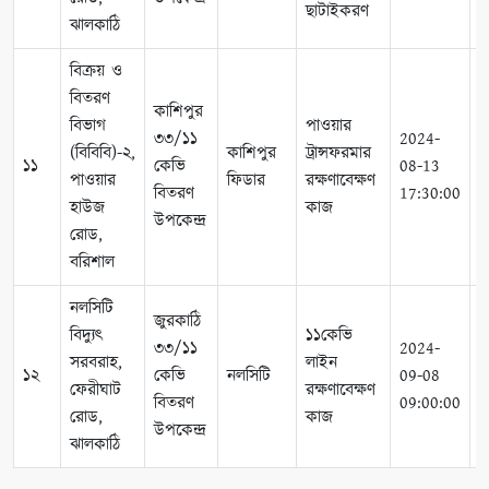
ছাটাইকরণ
ঝালকাঠি
বিক্রয় ও
বিতরণ
কাশিপুর
বিভাগ
পাওয়ার
৩৩/১১
2024-
2
(বিবিবি)-২,
কাশিপুর
ট্রান্সফরমার
১১
কেভি
08-13
0
পাওয়ার
ফিডার
রক্ষণাবেক্ষণ
বিতরণ
17:30:00
1
হাউজ
কাজ
উপকেন্দ্র
রোড,
বরিশাল
নলসিটি
জুরকাঠি
বিদ্যুৎ
১১কেভি
৩৩/১১
2024-
2
সরবরাহ,
লাইন
১২
কেভি
নলসিটি
09-08
0
ফেরীঘাট
রক্ষণাবেক্ষণ
বিতরণ
09:00:00
1
রোড,
কাজ
উপকেন্দ্র
ঝালকাঠি