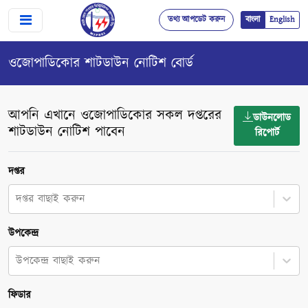
তথ্য আপডেট করুন
বাংলা
English
ওজোপাডিকোর শাটডাউন নোটিশ বোর্ড
আপনি এখানে ওজোপাডিকোর সকল দপ্তরের
ডাউনলোড
শাটডাউন নোটিশ পাবেন
রিপোর্ট
দপ্তর
দপ্তর বাছাই করুন
উপকেন্দ্র
উপকেন্দ্র বাছাই করুন
ফিডার